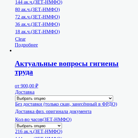
144 ак.ч.(ЗЕТ-НМФО)
80 ак.ч.(ЗЕТ-НМФО)
72 ак.ч.(ЗЕТ-НМФО)
36 ак.ч.(ЗЕТ-НМФО)
18 ак.ч.(ЗЕТ-НМФО)
Clear
Подробнее
Актуальные вопросы гигиены
труда
от
900,00
₽
Доставка
Без доставки (только скан, занесённый в ФРДО)
Доставка физ. оригинала документа
Кол-во часов(ЗЕТ-НМФО)
216 ак.ч.(ЗЕТ-НМФО)