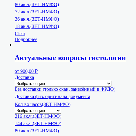
80 ак.ч.(ЗЕТ-НМФО)
72 ак.ч.(ЗЕТ-НМФО)
36 ак.ч.(ЗЕТ-НМФО)
18 ак.ч.(ЗЕТ-НМФО)
Clear
Подробнее
Актуальные вопросы гистологии
от
900,00
₽
Доставка
Без доставки (только скан, занесённый в ФРДО)
Доставка физ. оригинала документа
Кол-во часов(ЗЕТ-НМФО)
216 ак.ч.(ЗЕТ-НМФО)
144 ак.ч.(ЗЕТ-НМФО)
80 ак.ч.(ЗЕТ-НМФО)