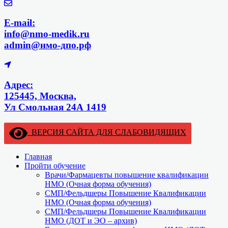
E-mail:
info@nmo-medik.ru
admin@нмо-дпо.рф
Адрес:
125445, Москва,
Ул Смольная 24А 1419
ВЕРСИЯ САЙТА ДЛЯ СЛАБОВИДЯЩИХ
Главная
Пройти обучение
Врачи/Фармацевты повышение квалификации
НМО (Очная форма обучения)
СМП/Фельдшеры Повышение Квалификации
НМО (Очная форма обучения)
СМП/Фельдшеры Повышение Квалификации
НМО (ДОТ и ЭО – архив)