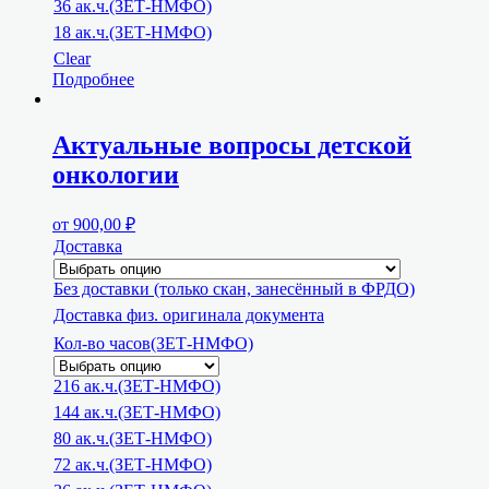
36 ак.ч.(ЗЕТ-НМФО)
18 ак.ч.(ЗЕТ-НМФО)
Clear
Подробнее
Актуальные вопросы детской
онкологии
от
900,00
₽
Доставка
Без доставки (только скан, занесённый в ФРДО)
Доставка физ. оригинала документа
Кол-во часов(ЗЕТ-НМФО)
216 ак.ч.(ЗЕТ-НМФО)
144 ак.ч.(ЗЕТ-НМФО)
80 ак.ч.(ЗЕТ-НМФО)
72 ак.ч.(ЗЕТ-НМФО)