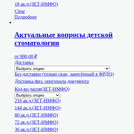
18 ак.ч.(ЗЕТ-НМФО)
Clear
Подробнее
Актуальные вопросы детской
стоматологии
от
900,00
₽
Доставка
Без доставки (только скан, занесённый в ФРДО)
Доставка физ. оригинала документа
Кол-во часов(ЗЕТ-НМФО)
216 ак.ч.(ЗЕТ-НМФО)
144 ак.ч.(ЗЕТ-НМФО)
80 ак.ч.(ЗЕТ-НМФО)
72 ак.ч.(ЗЕТ-НМФО)
36 ак.ч.(ЗЕТ-НМФО)