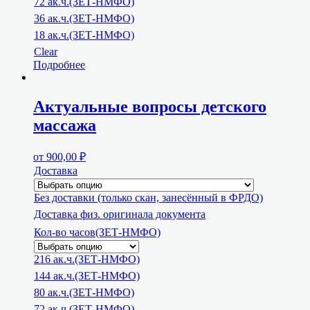
72 ак.ч.(ЗЕТ-НМФО)
36 ак.ч.(ЗЕТ-НМФО)
18 ак.ч.(ЗЕТ-НМФО)
Clear
Подробнее
Актуальные вопросы детского
массажа
от
900,00
₽
Доставка
Без доставки (только скан, занесённый в ФРДО)
Доставка физ. оригинала документа
Кол-во часов(ЗЕТ-НМФО)
216 ак.ч.(ЗЕТ-НМФО)
144 ак.ч.(ЗЕТ-НМФО)
80 ак.ч.(ЗЕТ-НМФО)
72 ак.ч.(ЗЕТ-НМФО)