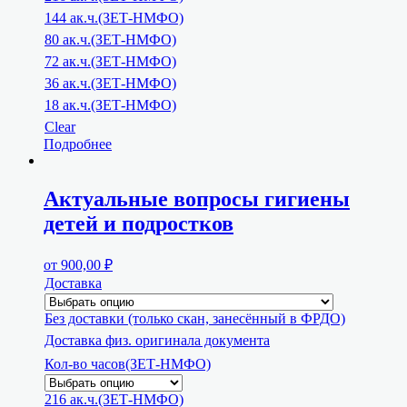
144 ак.ч.(ЗЕТ-НМФО)
80 ак.ч.(ЗЕТ-НМФО)
72 ак.ч.(ЗЕТ-НМФО)
36 ак.ч.(ЗЕТ-НМФО)
18 ак.ч.(ЗЕТ-НМФО)
Clear
Подробнее
Актуальные вопросы гигиены
детей и подростков
от
900,00
₽
Доставка
Без доставки (только скан, занесённый в ФРДО)
Доставка физ. оригинала документа
Кол-во часов(ЗЕТ-НМФО)
216 ак.ч.(ЗЕТ-НМФО)