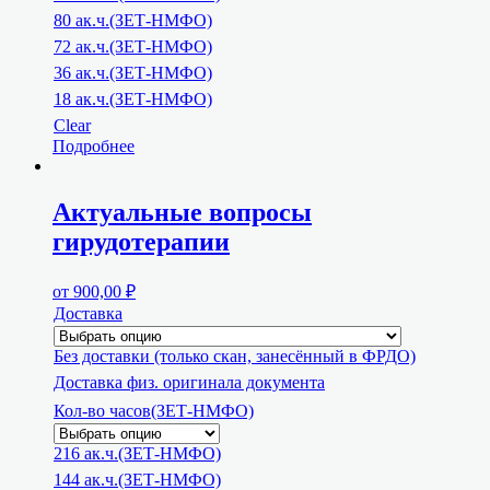
80 ак.ч.(ЗЕТ-НМФО)
72 ак.ч.(ЗЕТ-НМФО)
36 ак.ч.(ЗЕТ-НМФО)
18 ак.ч.(ЗЕТ-НМФО)
Clear
Подробнее
Актуальные вопросы
гирудотерапии
от
900,00
₽
Доставка
Без доставки (только скан, занесённый в ФРДО)
Доставка физ. оригинала документа
Кол-во часов(ЗЕТ-НМФО)
216 ак.ч.(ЗЕТ-НМФО)
144 ак.ч.(ЗЕТ-НМФО)