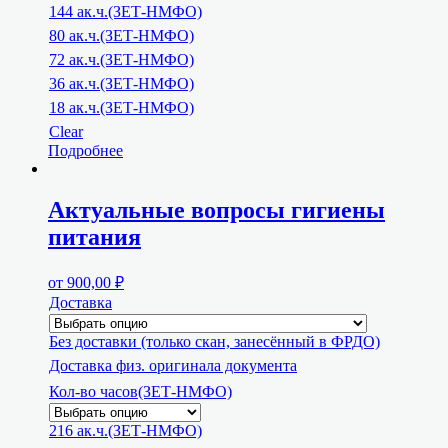
144 ак.ч.(ЗЕТ-НМФО)
80 ак.ч.(ЗЕТ-НМФО)
72 ак.ч.(ЗЕТ-НМФО)
36 ак.ч.(ЗЕТ-НМФО)
18 ак.ч.(ЗЕТ-НМФО)
Clear
Подробнее
Актуальные вопросы гигиены
питания
от
900,00
₽
Доставка
Без доставки (только скан, занесённый в ФРДО)
Доставка физ. оригинала документа
Кол-во часов(ЗЕТ-НМФО)
216 ак.ч.(ЗЕТ-НМФО)