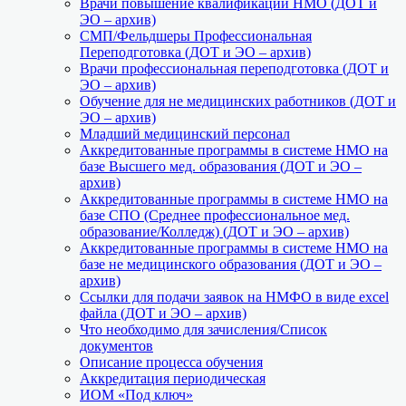
Врачи повышение квалификации НМО (ДОТ и
ЭО – архив)
СМП/Фельдшеры Профессиональная
Переподготовка (ДОТ и ЭО – архив)
Врачи профессиональная переподготовка (ДОТ и
ЭО – архив)
Обучение для не медицинских работников (ДОТ и
ЭО – архив)
Младший медицинский персонал
Аккредитованные программы в системе НМО на
базе Высшего мед. образования (ДОТ и ЭО –
архив)
Аккредитованные программы в системе НМО на
базе СПО (Среднее профессиональное мед.
образование/Колледж) (ДОТ и ЭО – архив)
Аккредитованные программы в системе НМО на
базе не медицинского образования (ДОТ и ЭО –
архив)
Ссылки для подачи заявок на НМФО в виде excel
файла (ДОТ и ЭО – архив)
Что необходимо для зачисления/Список
документов
Описание процесса обучения
Аккредитация периодическая
ИОМ «Под ключ»