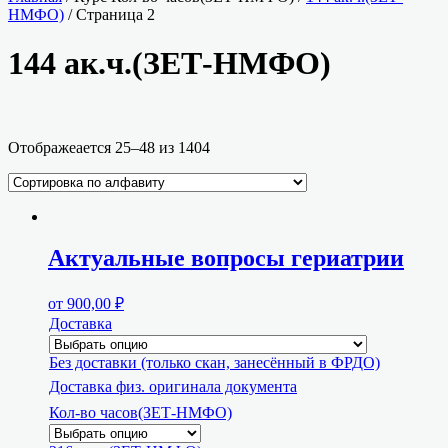
НМФО)
/ Страница 2
144 ак.ч.(ЗЕТ-НМФО)
Ценовой фильтр
Отображеается 25–48 из 1404
Текстовый поиск
Категории курсов
Младший медицинский персонал
Актуальные вопросы гериатрии
Аккредитованные программы в системе НМО на
базе Высшего мед. образования
Аккредитованные программы в системе НМО на
от
900,00
₽
базе не медицинского образования
Доставка
Аккредитованные программы в системе НМО на
базе СПО (Среднее профессиональное мед. образование/
Без доставки (только скан, занесённый в ФРДО)
Колледж)
Врачи повышение квалификации НМО
Доставка физ. оригинала документа
Врачи профессиональная переподготовка
Кол-во часов(ЗЕТ-НМФО)
Врачи/Фармацевты повышение квалификации НМО
(Очная форма обучения)