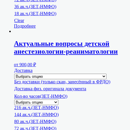
36 ак.ч.(ЗЕТ-НМФО)
18 ак.ч.(ЗЕТ-НМФО)
Clear
Подробнее
Актуальные вопросы детской
анестезиологии-реаниматологии
от
900,00
₽
Доставка
Без доставки (только скан, занесённый в ФРДО)
Доставка физ. оригинала документа
Кол-во часов(ЗЕТ-НМФО)
216 ак.ч.(ЗЕТ-НМФО)
144 ак.ч.(ЗЕТ-НМФО)
80 ак.ч.(ЗЕТ-НМФО)
72 ак.ч.(ЗЕТ-НМФО)