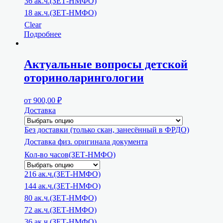
36 ак.ч.(ЗЕТ-НМФО)
18 ак.ч.(ЗЕТ-НМФО)
Clear
Подробнее
Актуальные вопросы детской
оториноларингологии
от
900,00
₽
Доставка
Без доставки (только скан, занесённый в ФРДО)
Доставка физ. оригинала документа
Кол-во часов(ЗЕТ-НМФО)
216 ак.ч.(ЗЕТ-НМФО)
144 ак.ч.(ЗЕТ-НМФО)
80 ак.ч.(ЗЕТ-НМФО)
72 ак.ч.(ЗЕТ-НМФО)
36 ак.ч.(ЗЕТ-НМФО)