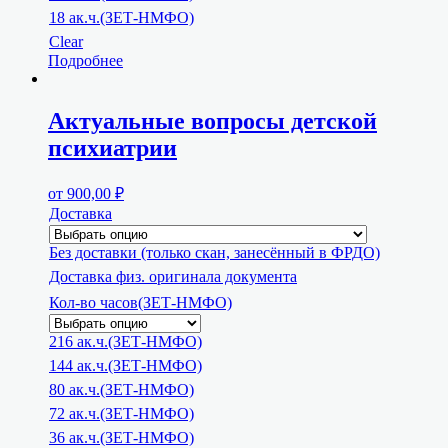
18 ак.ч.(ЗЕТ-НМФО)
Clear
Подробнее
Актуальные вопросы детской
психиатрии
от
900,00
₽
Доставка
Без доставки (только скан, занесённый в ФРДО)
Доставка физ. оригинала документа
Кол-во часов(ЗЕТ-НМФО)
216 ак.ч.(ЗЕТ-НМФО)
144 ак.ч.(ЗЕТ-НМФО)
80 ак.ч.(ЗЕТ-НМФО)
72 ак.ч.(ЗЕТ-НМФО)
36 ак.ч.(ЗЕТ-НМФО)