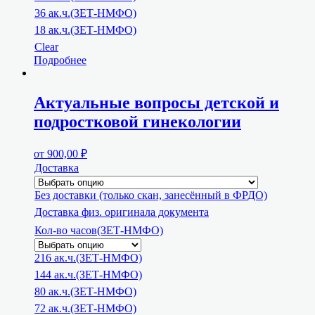
36 ак.ч.(ЗЕТ-НМФО)
18 ак.ч.(ЗЕТ-НМФО)
Clear
Подробнее
Актуальные вопросы детской и
подростковой гинекологии
от
900,00
₽
Доставка
Без доставки (только скан, занесённый в ФРДО)
Доставка физ. оригинала документа
Кол-во часов(ЗЕТ-НМФО)
216 ак.ч.(ЗЕТ-НМФО)
144 ак.ч.(ЗЕТ-НМФО)
80 ак.ч.(ЗЕТ-НМФО)
72 ак.ч.(ЗЕТ-НМФО)