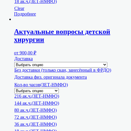
18 ак.ч.(ЗЕТ-НМФО)
Clear
Подробнее
Актуальные вопросы детской
хирургии
от
900,00
₽
Доставка
Без доставки (только скан, занесённый в ФРДО)
Доставка физ. оригинала документа
Кол-во часов(ЗЕТ-НМФО)
216 ак.ч.(ЗЕТ-НМФО)
144 ак.ч.(ЗЕТ-НМФО)
80 ак.ч.(ЗЕТ-НМФО)
72 ак.ч.(ЗЕТ-НМФО)
36 ак.ч.(ЗЕТ-НМФО)