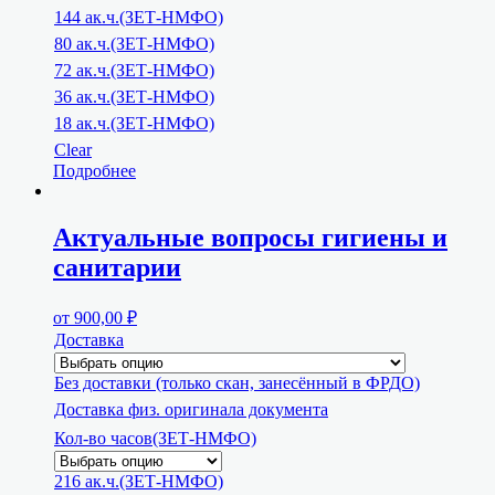
144 ак.ч.(ЗЕТ-НМФО)
80 ак.ч.(ЗЕТ-НМФО)
72 ак.ч.(ЗЕТ-НМФО)
36 ак.ч.(ЗЕТ-НМФО)
18 ак.ч.(ЗЕТ-НМФО)
Clear
Подробнее
Актуальные вопросы гигиены и
санитарии
от
900,00
₽
Доставка
Без доставки (только скан, занесённый в ФРДО)
Доставка физ. оригинала документа
Кол-во часов(ЗЕТ-НМФО)
216 ак.ч.(ЗЕТ-НМФО)