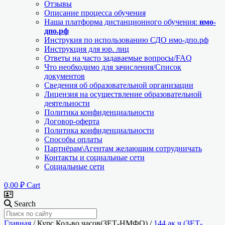
Отзывы
Описание процесса обучения
Наша платформа дистанционного обучения:
нмо-
дпо.рф
Инструкия по использованию СДО нмо-дпо.рф
Инструкция для юр. лиц
Ответы на часто задаваемые вопросы/FAQ
Что необходимо для зачисления/Список
документов
Сведения об образовательной организации
Лицензия на осуществление образовательной
деятельности
Политика конфиденциальности
Договор-оферта
Политика конфиденциальности
Способы оплаты
Партнёрам\Агентам желающим сотрудничать
Контакты и социальные сети
Социальные сети
0,00
₽
Cart
Search
Главная
/ Курс Кол-во часов(ЗЕТ-НМФО) /
144 ак.ч.(ЗЕТ-