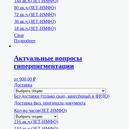
144 ак.ч.(ЗЕТ-НМФО)
80 ак.ч.(ЗЕТ-НМФО)
72 ак.ч.(ЗЕТ-НМФО)
36 ак.ч.(ЗЕТ-НМФО)
18 ак.ч.(ЗЕТ-НМФО)
Clear
Подробнее
Актуальные вопросы
гиперпигментации
от
900,00
₽
Доставка
Без доставки (только скан, занесённый в ФРДО)
Доставка физ. оригинала документа
Кол-во часов(ЗЕТ-НМФО)
216 ак.ч.(ЗЕТ-НМФО)
144 ак.ч.(ЗЕТ-НМФО)