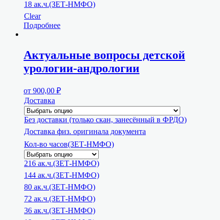
18 ак.ч.(ЗЕТ-НМФО)
Clear
Подробнее
Актуальные вопросы детской
урологии-андрологии
от
900,00
₽
Доставка
Без доставки (только скан, занесённый в ФРДО)
Доставка физ. оригинала документа
Кол-во часов(ЗЕТ-НМФО)
216 ак.ч.(ЗЕТ-НМФО)
144 ак.ч.(ЗЕТ-НМФО)
80 ак.ч.(ЗЕТ-НМФО)
72 ак.ч.(ЗЕТ-НМФО)
36 ак.ч.(ЗЕТ-НМФО)