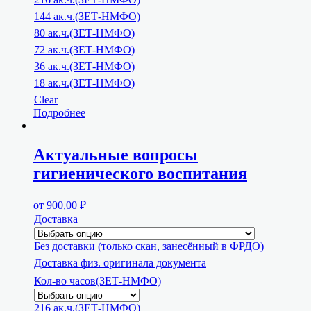
144 ак.ч.(ЗЕТ-НМФО)
80 ак.ч.(ЗЕТ-НМФО)
72 ак.ч.(ЗЕТ-НМФО)
36 ак.ч.(ЗЕТ-НМФО)
18 ак.ч.(ЗЕТ-НМФО)
Clear
Подробнее
Актуальные вопросы
гигиенического воспитания
от
900,00
₽
Доставка
Без доставки (только скан, занесённый в ФРДО)
Доставка физ. оригинала документа
Кол-во часов(ЗЕТ-НМФО)
216 ак.ч.(ЗЕТ-НМФО)