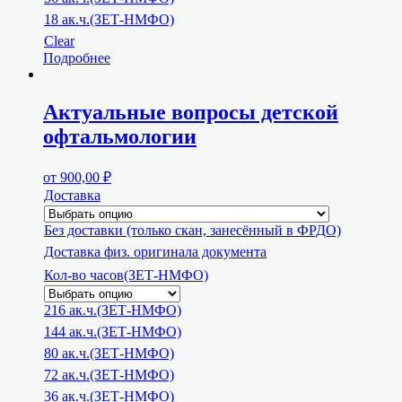
18 ак.ч.(ЗЕТ-НМФО)
Clear
Подробнее
Актуальные вопросы детской
офтальмологии
от
900,00
₽
Доставка
Без доставки (только скан, занесённый в ФРДО)
Доставка физ. оригинала документа
Кол-во часов(ЗЕТ-НМФО)
216 ак.ч.(ЗЕТ-НМФО)
144 ак.ч.(ЗЕТ-НМФО)
80 ак.ч.(ЗЕТ-НМФО)
72 ак.ч.(ЗЕТ-НМФО)
36 ак.ч.(ЗЕТ-НМФО)