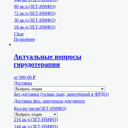
80 ак.ч.(ЗЕТ-НМФО)
72 ак.ч.(ЗЕТ-НМФО)
36 ак.ч.(ЗЕТ-НМФО)
18 ак.ч.(ЗЕТ-НМФО)
Clear
Подробнее
Актуальные вопросы
гирудотерапии
от
900,00
₽
Доставка
Без доставки (только скан, занесённый в ФРДО)
Доставка физ. оригинала документа
Кол-во часов(ЗЕТ-НМФО)
216 ак.ч.(ЗЕТ-НМФО)
144 ак.ч.(ЗЕТ-НМФО)