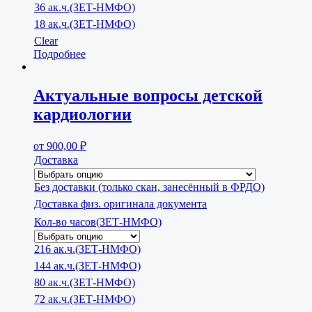
36 ак.ч.(ЗЕТ-НМФО)
18 ак.ч.(ЗЕТ-НМФО)
Clear
Подробнее
Актуальные вопросы детской
кардиологии
от
900,00
₽
Доставка
Без доставки (только скан, занесённый в ФРДО)
Доставка физ. оригинала документа
Кол-во часов(ЗЕТ-НМФО)
216 ак.ч.(ЗЕТ-НМФО)
144 ак.ч.(ЗЕТ-НМФО)
80 ак.ч.(ЗЕТ-НМФО)
72 ак.ч.(ЗЕТ-НМФО)