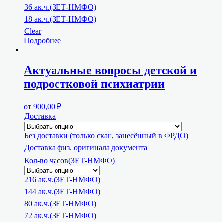
36 ак.ч.(ЗЕТ-НМФО)
18 ак.ч.(ЗЕТ-НМФО)
Clear
Подробнее
Актуальные вопросы детской и
подростковой психиатрии
от
900,00
₽
Доставка
Без доставки (только скан, занесённый в ФРДО)
Доставка физ. оригинала документа
Кол-во часов(ЗЕТ-НМФО)
216 ак.ч.(ЗЕТ-НМФО)
144 ак.ч.(ЗЕТ-НМФО)
80 ак.ч.(ЗЕТ-НМФО)
72 ак.ч.(ЗЕТ-НМФО)