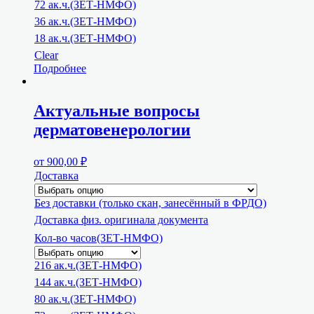
72 ак.ч.(ЗЕТ-НМФО)
36 ак.ч.(ЗЕТ-НМФО)
18 ак.ч.(ЗЕТ-НМФО)
Clear
Подробнее
Актуальные вопросы
дерматовенерологии
от
900,00
₽
Доставка
Без доставки (только скан, занесённый в ФРДО)
Доставка физ. оригинала документа
Кол-во часов(ЗЕТ-НМФО)
216 ак.ч.(ЗЕТ-НМФО)
144 ак.ч.(ЗЕТ-НМФО)
80 ак.ч.(ЗЕТ-НМФО)