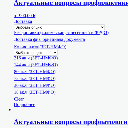
Актуальные вопросы профилактики,
от
900,00
₽
Доставка
Без доставки (только скан, занесённый в ФРДО)
Доставка физ. оригинала документа
Кол-во часов(ЗЕТ-НМФО)
216 ак.ч.(ЗЕТ-НМФО)
144 ак.ч.(ЗЕТ-НМФО)
80 ак.ч.(ЗЕТ-НМФО)
72 ак.ч.(ЗЕТ-НМФО)
36 ак.ч.(ЗЕТ-НМФО)
18 ак.ч.(ЗЕТ-НМФО)
Clear
Подробнее
Актуальные вопросы профпатологи