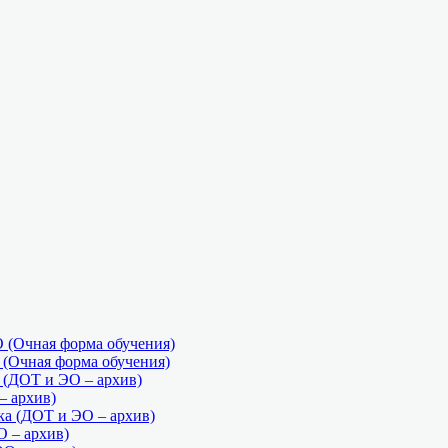
(Очная форма обучения)
Очная форма обучения)
ДОТ и ЭО – архив)
 архив)
а (ДОТ и ЭО – архив)
О – архив)