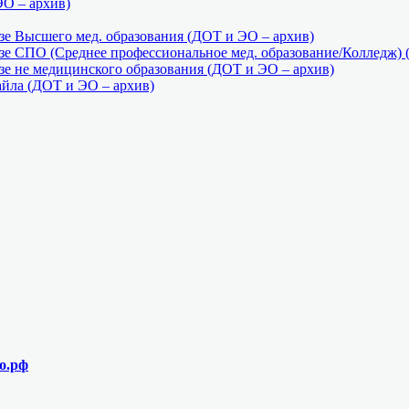
ЭО – архив)
е Высшего мед. образования (ДОТ и ЭО – архив)
е СПО (Среднее профессиональное мед. образование/Колледж) 
е не медицинского образования (ДОТ и ЭО – архив)
айла (ДОТ и ЭО – архив)
о.рф