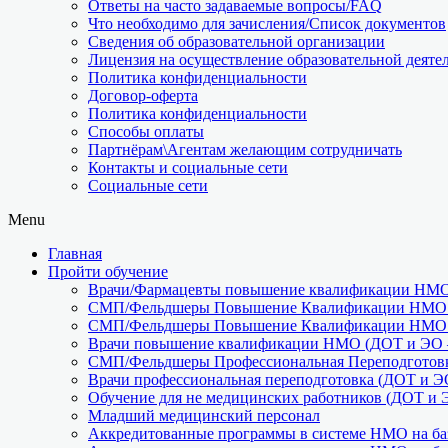
Ответы на часто задаваемые вопросы/FAQ
Что необходимо для зачисления/Список документов
Сведения об образовательной организации
Лицензия на осуществление образовательной деяте
Политика конфиденциальности
Договор-оферта
Политика конфиденциальности
Способы оплаты
Партнёрам\Агентам желающим сотрудничать
Контакты и социальные сети
Социальные сети
Menu
Главная
Пройти обучение
Врачи/Фармацевты повышение квалификации НМО 
СМП/Фельдшеры Повышение Квалификации НМО (
СМП/Фельдшеры Повышение Квалификации НМО (
Врачи повышение квалификации НМО (ДОТ и ЭО –
СМП/Фельдшеры Профессиональная Переподготовк
Врачи профессиональная переподготовка (ДОТ и Э
Обучение для не медицинских работников (ДОТ и 
Младший медицинский персонал
Аккредитованные программы в системе НМО на баз