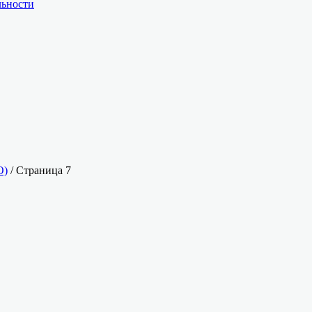
льности
О)
/ Страница 7