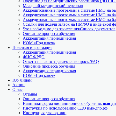
Обучение для не медицинских работников (ДОТ и 
Младший медицинский персонал
Аккредитованные программы в системе НМО на баз
Аккредитованные программы в системе НМО на баз
Аккредитованные программы в системе НМО на баз
Ссылки для подачи заявок на НМФО в виде excel ф
Что необходимо для зачисления/Список документов
Описание процесса обучения
Аккредитация периодическая
ИОМ «Под ключ»
Полезная информация
Аккредитация периодическая
ФИС ФРДО
Ответы на часто задаваемые вопросы/FAQ
Описание процесса обучения
Аккредитация периодическая
ИОМ «Под ключ»
Юр Лицам
Акции
О нас
Отзывы
Описание процесса обучения
Наша платформа дистанционного обучения:
нмо-дп
Инструкия по использованию СДО нмо-дпо.рф
Инструкция для юр. лиц