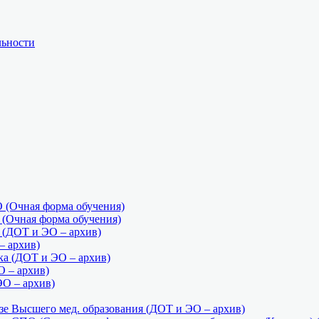
льности
(Очная форма обучения)
Очная форма обучения)
ДОТ и ЭО – архив)
 архив)
а (ДОТ и ЭО – архив)
О – архив)
ЭО – архив)
е Высшего мед. образования (ДОТ и ЭО – архив)