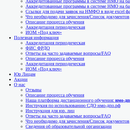
Аккредитованные программы в системе НМО на баз
Аккредитованные программы в системе НМО на баз
Ссылки для подачи заявок на НМФО в виде excel ф
Что необходимо для зачисления/Список документов
Описание процесса обучения
Аккредитация периодическая
ИОМ «Под ключ»
Полезная информация
Аккредитация периодическая
ФИС ФРДО
Ответы на часто задаваемые вопросы/FAQ
Описание процесса обучения
Аккредитация периодическая
ИОМ «Под ключ»
Юр Лицам
Акции
О нас
Отзывы
Описание процесса обучения
Наша платформа дистанционного обучения:
нмо-дп
Инструкия по использованию СДО нмо-дпо.рф
Инструкция для юр. лиц
Ответы на часто задаваемые вопросы/FAQ
Что необходимо для зачисления/Список документов
Сведения об образовательной организации