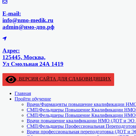
E-mail:
info@nmo-medik.ru
admin@нмо-дпо.рф
Адрес:
125445, Москва,
Ул Смольная 24А 1419
ВЕРСИЯ САЙТА ДЛЯ СЛАБОВИДЯЩИХ
Главная
Пройти обучение
Врачи/Фармацевты повышение квалификации НМО 
СМП/Фельдшеры Повышение Квалификации НМО (
СМП/Фельдшеры Повышение Квалификации НМО (
Врачи повышение квалификации НМО (ДОТ и ЭО –
СМП/Фельдшеры Профессиональная Переподготовк
Врачи профессиональная переподготовка (ДОТ и Э