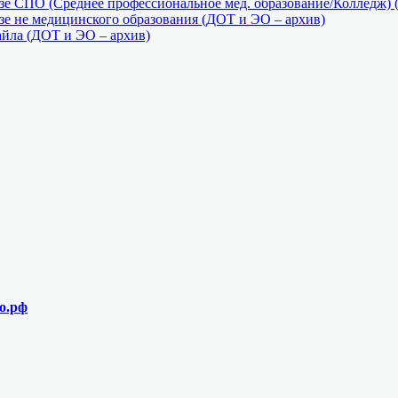
е СПО (Среднее профессиональное мед. образование/Колледж) 
е не медицинского образования (ДОТ и ЭО – архив)
айла (ДОТ и ЭО – архив)
о.рф