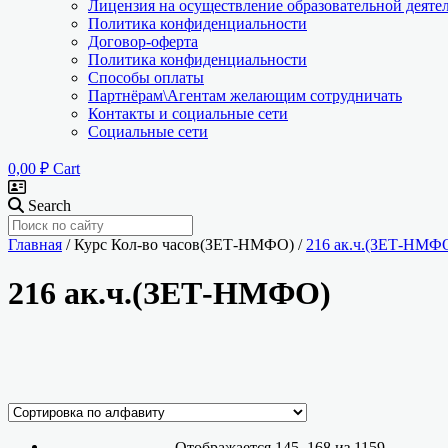
Лицензия на осуществление образовательной деяте
Политика конфиденциальности
Договор-оферта
Политика конфиденциальности
Способы оплаты
Партнёрам\Агентам желающим сотрудничать
Контакты и социальные сети
Социальные сети
0,00
₽
Cart
Search
Главная
/ Курс Кол-во часов(ЗЕТ-НМФО) /
216 ак.ч.(ЗЕТ-НМФ
216 ак.ч.(ЗЕТ-НМФО)
Ценовой фильтр
Текстовый поиск
Категории курсов
Отображается 145–168 из 1159