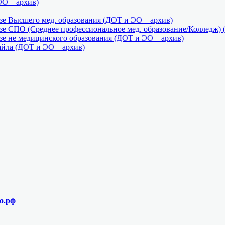
ЭО – архив)
е Высшего мед. образования (ДОТ и ЭО – архив)
е СПО (Среднее профессиональное мед. образование/Колледж) 
е не медицинского образования (ДОТ и ЭО – архив)
айла (ДОТ и ЭО – архив)
о.рф