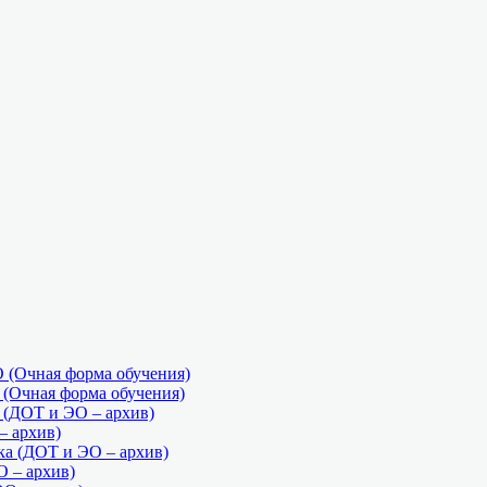
(Очная форма обучения)
Очная форма обучения)
ДОТ и ЭО – архив)
 архив)
а (ДОТ и ЭО – архив)
О – архив)