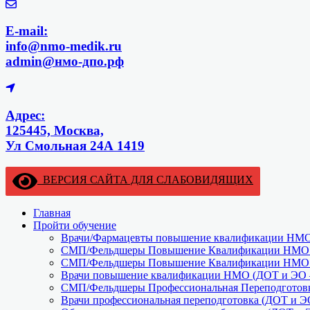
E-mail:
info@nmo-medik.ru
admin@нмо-дпо.рф
Адрес:
125445, Москва,
Ул Смольная 24А 1419
ВЕРСИЯ САЙТА ДЛЯ СЛАБОВИДЯЩИХ
Главная
Пройти обучение
Врачи/Фармацевты повышение квалификации НМО 
СМП/Фельдшеры Повышение Квалификации НМО (
СМП/Фельдшеры Повышение Квалификации НМО (
Врачи повышение квалификации НМО (ДОТ и ЭО –
СМП/Фельдшеры Профессиональная Переподготовк
Врачи профессиональная переподготовка (ДОТ и Э