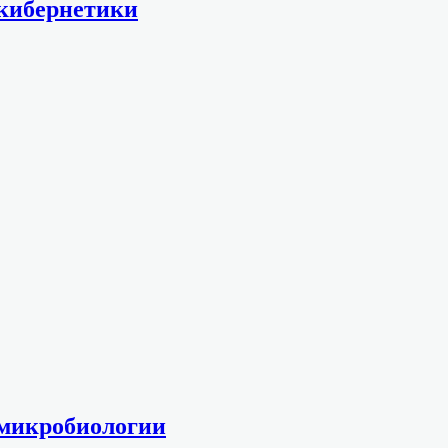
кибернетики
микробиологии