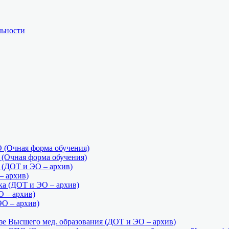
льности
(Очная форма обучения)
Очная форма обучения)
ДОТ и ЭО – архив)
 архив)
а (ДОТ и ЭО – архив)
О – архив)
ЭО – архив)
е Высшего мед. образования (ДОТ и ЭО – архив)