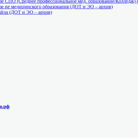
е СПО (Среднее профессиональное мед. образование/Колледж) 
е не медицинского образования (ДОТ и ЭО – архив)
айла (ДОТ и ЭО – архив)
о.рф