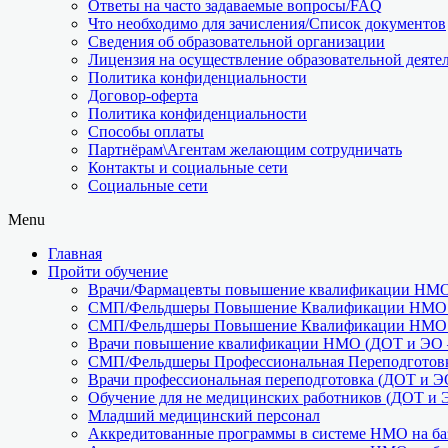
Ответы на часто задаваемые вопросы/FAQ
Что необходимо для зачисления/Список документов
Сведения об образовательной организации
Лицензия на осуществление образовательной деяте
Политика конфиденциальности
Договор-оферта
Политика конфиденциальности
Способы оплаты
Партнёрам\Агентам желающим сотрудничать
Контакты и социальные сети
Социальные сети
Menu
Главная
Пройти обучение
Врачи/Фармацевты повышение квалификации НМО 
СМП/Фельдшеры Повышение Квалификации НМО (
СМП/Фельдшеры Повышение Квалификации НМО (
Врачи повышение квалификации НМО (ДОТ и ЭО –
СМП/Фельдшеры Профессиональная Переподготовк
Врачи профессиональная переподготовка (ДОТ и Э
Обучение для не медицинских работников (ДОТ и 
Младший медицинский персонал
Аккредитованные программы в системе НМО на баз