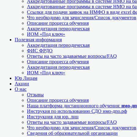
Аккредитованные программы в системе НМО на баз
Аккредитованные программы в системе НМО на баз
Ссылки для подачи заявок на НМФО в виде excel ф
Что необходимо для зачисления/Список документов
Описание процесса обучения
Аккредитация периодическая
ИОМ «Под ключ»
Полезная информация
Аккредитация периодическая
ФИС ФРДО
Ответы на часто задаваемые вопросы/FAQ
Описание процесса обучения
Аккредитация периодическая
ИОМ «Под ключ»
Юр Лицам
Акции
О нас
Отзывы
Описание процесса обучения
Наша платформа дистанционного обучения:
нмо-дп
Инструкия по использованию СДО нмо-дпо.рф
Инструкция для юр. лиц
Ответы на часто задаваемые вопросы/FAQ
Что необходимо для зачисления/Список документов
Сведения об образовательной организации