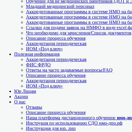
Обучение для не медицинских работников (ДОТ и 
Младший медицинский персонал
Аккредитованные программы в системе НМО на баз
Аккредитованные программы в системе НМО на баз
Аккредитованные программы в системе НМО на баз
Ссылки для подачи заявок на НМФО в виде excel ф
Что необходимо для зачисления/Список документов
Описание процесса обучения
Аккредитация периодическая
ИОМ «Под ключ»
Полезная информация
Аккредитация периодическая
ФИС ФРДО
Ответы на часто задаваемые вопросы/FAQ
Описание процесса обучения
Аккредитация периодическая
ИОМ «Под ключ»
Юр Лицам
Акции
О нас
Отзывы
Описание процесса обучения
Наша платформа дистанционного обучения:
нмо-дп
Инструкия по использованию СДО нмо-дпо.рф
Инструкция для юр. лиц