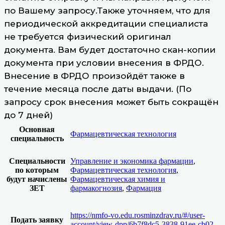
по Вашему запросу.Также уточняем, что для
периодической аккредитации специалиста
не требуется физический оригинал
документа. Вам будет достаточно скан-копии
документа при условии внесения в ФРДО.
Внесение в ФРДО произойдёт также в
течение месяца после даты выдачи. (По
запросу срок внесения может быть сокращён
до 7 дней)
Основная
Фармацевтическая технология
специальность
Специальности
Управление и экономика фармации
,
по которым
Фармацевтическая технология
,
будут начислены
Фармацевтическая химия и
ЗЕТ
фармакогнозия
,
Фармация
https://nmfo-vo.edu.rosminzdrav.ru/#/user-
Подать заявку
account/view-dpp/6b7f8dc5-3838-91ee-cb02-