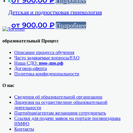
от
900,00
₽
Подробнее
Детская и подростковая гинекология
от
900,00
₽
Подробнее
образовательный Процесс
Описание процесса обучения
Часто задаваемые вопросы/FAQ
Наша СДО:
нмо-дпо.рф
Договор-оферта
Политика конфиденциальности
О нас
Сведения об образовательной организации
Лицензия на осуществелние образовательной
деятельности
Партнёрам\агентам желающим сотрудничать
Ссылки для подачи заявок на портале росминздрава
НМФО
Контакты