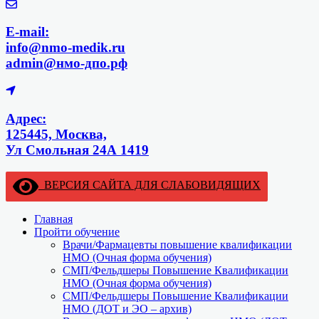
E-mail:
info@nmo-medik.ru
admin@нмо-дпо.рф
Адрес:
125445, Москва,
Ул Смольная 24А 1419
ВЕРСИЯ САЙТА ДЛЯ СЛАБОВИДЯЩИХ
Главная
Пройти обучение
Врачи/Фармацевты повышение квалификации
НМО (Очная форма обучения)
СМП/Фельдшеры Повышение Квалификации
НМО (Очная форма обучения)
СМП/Фельдшеры Повышение Квалификации
НМО (ДОТ и ЭО – архив)