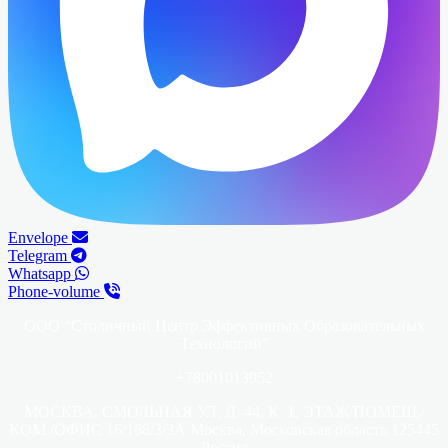
Envelope
Telegram
Whatsapp
Phone-volume
ООО “Столичный Центр Эффективных Образовательных
Технологий”
+78001013952
МОСКВА, СМОЛЬНАЯ УЛ, Д. 44, К. 1, ЭТАЖ/ПОМЕЩ./
КОМ./ОФИС 16/168/3/3А Москва, Московская область 125445
Россия