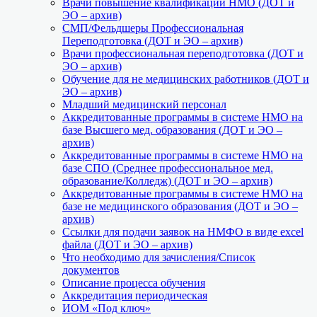
Врачи повышение квалификации НМО (ДОТ и
ЭО – архив)
СМП/Фельдшеры Профессиональная
Переподготовка (ДОТ и ЭО – архив)
Врачи профессиональная переподготовка (ДОТ и
ЭО – архив)
Обучение для не медицинских работников (ДОТ и
ЭО – архив)
Младший медицинский персонал
Аккредитованные программы в системе НМО на
базе Высшего мед. образования (ДОТ и ЭО –
архив)
Аккредитованные программы в системе НМО на
базе СПО (Среднее профессиональное мед.
образование/Колледж) (ДОТ и ЭО – архив)
Аккредитованные программы в системе НМО на
базе не медицинского образования (ДОТ и ЭО –
архив)
Ссылки для подачи заявок на НМФО в виде excel
файла (ДОТ и ЭО – архив)
Что необходимо для зачисления/Список
документов
Описание процесса обучения
Аккредитация периодическая
ИОМ «Под ключ»