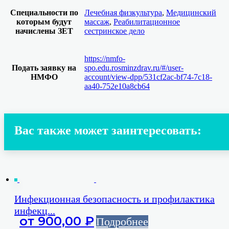
Специальности по
Лечебная физкультура
,
Медицинский
которым будут
массаж
,
Реабилитационное
начислены ЗЕТ
сестринское дело
https://nmfo-
Подать заявку на
spo.edu.rosminzdrav.ru/#/user-
НМФО
account/view-dpp/531cf2ac-bf74-7c18-
aa40-752e10a8cb64
Вас также может заинтересовать:
Инфекционная безопасность и профилактика
инфекц...
от
900,00
₽
Подробнее