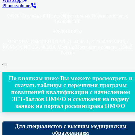
Whatsapp
Phone-volume
ООО “Столичный Центр Эффективных Образовательных
Технологий”
+78001013952
МОСКВА, СМОЛЬНАЯ УЛ, Д. 44, К. 1, ЭТАЖ/ПОМЕЩ./
КОМ./ОФИС 16/168/3/3А Москва, Московская область 125445
Россия
По кнопкам ниже Вы можете просмотреть и
скачать таблицы с перечнями программ
повышений квалификации с начислением
ЗЕТ-баллов НМФО и ссылками на подачу
заявок на портал росминздрава НМФО
Для специалистов с высшим медицинским
образованием