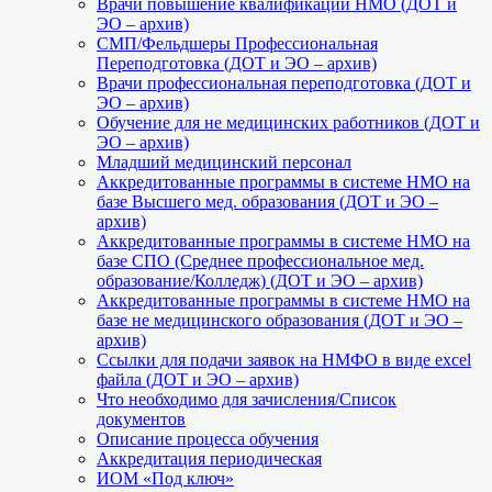
Врачи повышение квалификации НМО (ДОТ и
ЭО – архив)
СМП/Фельдшеры Профессиональная
Переподготовка (ДОТ и ЭО – архив)
Врачи профессиональная переподготовка (ДОТ и
ЭО – архив)
Обучение для не медицинских работников (ДОТ и
ЭО – архив)
Младший медицинский персонал
Аккредитованные программы в системе НМО на
базе Высшего мед. образования (ДОТ и ЭО –
архив)
Аккредитованные программы в системе НМО на
базе СПО (Среднее профессиональное мед.
образование/Колледж) (ДОТ и ЭО – архив)
Аккредитованные программы в системе НМО на
базе не медицинского образования (ДОТ и ЭО –
архив)
Ссылки для подачи заявок на НМФО в виде excel
файла (ДОТ и ЭО – архив)
Что необходимо для зачисления/Список
документов
Описание процесса обучения
Аккредитация периодическая
ИОМ «Под ключ»