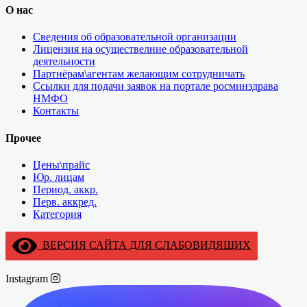
О нас
Сведения об образовательной организации
Лицензия на осуществелние образовательной
деятельности
Партнёрам\агентам желающим сотрудничать
Ссылки для подачи заявок на портале росминздрава
НМФО
Контакты
Прочее
Цены\прайс
Юр. лицам
Период. аккр.
Перв. аккред.
Категория
ВЕРСИЯ САЙТА ДЛЯ СЛАБОВИДЯЩИХ
Instagram