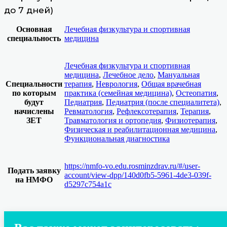
до 7 дней)
Основная
Лечебная физкультура и спортивная
специальность
медицина
Лечебная физкультура и спортивная
медицина
,
Лечебное дело
,
Мануальная
Специальности
терапия
,
Неврология
,
Общая врачебная
по которым
практика (семейная медицина)
,
Остеопатия
,
будут
Педиатрия
,
Педиатрия (после специалитета)
,
начислены
Ревматология
,
Рефлексотерапия
,
Терапия
,
ЗЕТ
Травматология и ортопедия
,
Физиотерапия
,
Физическая и реабилитационная медицина
,
Функциональная диагностика
https://nmfo-vo.edu.rosminzdrav.ru/#/user-
Подать заявку
account/view-dpp/140d0fb5-5961-4de3-039f-
на НМФО
d5297c754a1c