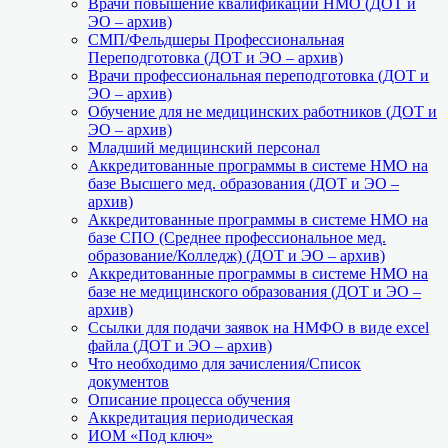
Врачи повышение квалификации НМО (ДОТ и
ЭО – архив)
СМП/Фельдшеры Профессиональная
Переподготовка (ДОТ и ЭО – архив)
Врачи профессиональная переподготовка (ДОТ и
ЭО – архив)
Обучение для не медицинских работников (ДОТ и
ЭО – архив)
Младший медицинский персонал
Аккредитованные программы в системе НМО на
базе Высшего мед. образования (ДОТ и ЭО –
архив)
Аккредитованные программы в системе НМО на
базе СПО (Среднее профессиональное мед.
образование/Колледж) (ДОТ и ЭО – архив)
Аккредитованные программы в системе НМО на
базе не медицинского образования (ДОТ и ЭО –
архив)
Ссылки для подачи заявок на НМФО в виде excel
файла (ДОТ и ЭО – архив)
Что необходимо для зачисления/Список
документов
Описание процесса обучения
Аккредитация периодическая
ИОМ «Под ключ»