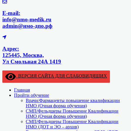
E-mail:
info@nmo-medik.ru
admin@нмо-дпо.рф
Адрес:
125445, Москва,
Ул Смольная 24А 1419
ВЕРСИЯ САЙТА ДЛЯ СЛАБОВИДЯЩИХ
Главная
Пройти обучение
Врачи/Фармацевты повышение квалификации
НМО (Очная форма обучения)
СМП/Фельдшеры Повышение Квалификации
НМО (Очная форма обучения)
СМП/Фельдшеры Повышение Квалификации
НМО (ДОТ и ЭО – архив)