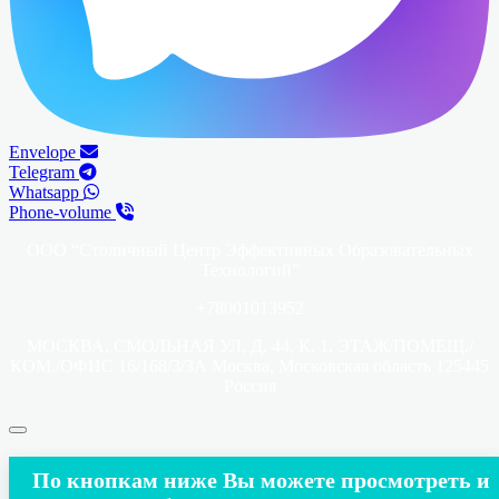
Envelope
Telegram
Whatsapp
Phone-volume
ООО “Столичный Центр Эффективных Образовательных
Технологий”
+78001013952
МОСКВА, СМОЛЬНАЯ УЛ, Д. 44, К. 1, ЭТАЖ/ПОМЕЩ./
КОМ./ОФИС 16/168/3/3А Москва, Московская область 125445
Россия
По кнопкам ниже Вы можете просмотреть и