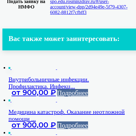
Подать заявку на
spo.edu.rosminzdrav.ru/#/user-
НМФО
account/view-dpp/2d94e49e-5f79-4307-
6082-8812f7cfbff3
Вас также может заинтересовать:
Внутрибольничные инфекции.
Профилактика. Инфекц...
от
900,00
₽
Подробнее
Медицина катастроф. Оказание неотложной
помощи ...
от
900,00
₽
Подробнее