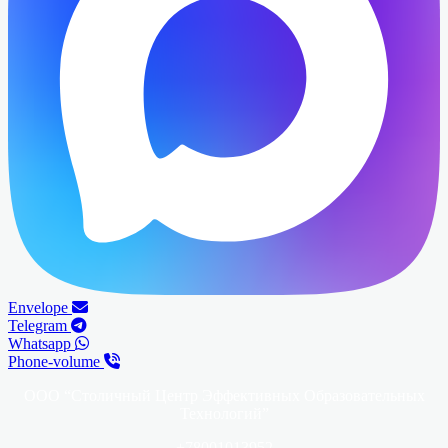
Envelope
Telegram
Whatsapp
Phone-volume
ООО “Столичный Центр Эффективных Образовательных
Технологий”
+78001013952