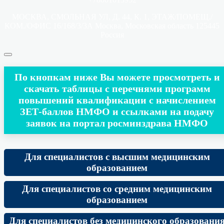
МОСКВА, СМОЛЬНАЯ УЛ, Д. 44, К. 1, ЭТАЖ/ПОМЕЩ./
КОМ./ОФИС 16/168/3/3А Москва, Московская область 125445
Россия
По кнопкам ниже Вы можете просмотреть и
скачать таблицы с перечнями программ
повышений квалификации с начислением
ЗЕТ-баллов НМФО и ссылками на подачу
заявок на портал росминздрава НМФО
Для специалистов с высшим медицинским
образованием
Для специалистов со средним медицинским
образованием
Для специалистов без медицинского образовани