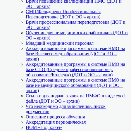
Врачи повышение квалификации НМО (ДОТ и
ЭО – архив)
СМП/Фельдшеры Профессиональная
Переподготовка (ДОТ и ЭО – архив)
Врачи профессиональная переподготовка (ДОТ и
ЭО – архив)
Обучение для не медицинских работников (ДОТ и
ЭО – архив)
Младший медицинский персонал
Аккредитованные программы в системе НМО на
базе Высшего мед. образования (ДОТ и ЭО –
архив)
Аккредитованные программы в системе НМО на
базе СПО (Среднее профессиональное мед.
образование/Колледж) (ДОТ и ЭО – архив)
Аккредитованные программы в системе НМО на
базе не медицинского образования (ДОТ и ЭО –
архив)
Ссылки для подачи заявок на НМФО в виде excel
файла (ДОТ и ЭО – архив)
Что необходимо для зачисления/Список
документов
Описание процесса обучения
Аккредитация периодическая
ИОМ «Под ключ»