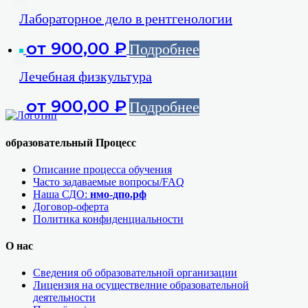
Лабораторное дело в рентгенологии
от
900,00
₽
Подробнее
Лечебная физкультура
от
900,00
₽
Подробнее
образовательный Процесс
Описание процесса обучения
Часто задаваемые вопросы/FAQ
Наша СДО:
нмо-дпо.рф
Договор-оферта
Политика конфиденциальности
О нас
Сведения об образовательной организации
Лицензия на осуществелние образовательной
деятельности