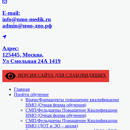
E-mail:
info@nmo-medik.ru
admin@нмо-дпо.рф
Адрес:
125445, Москва,
Ул Смольная 24А 1419
ВЕРСИЯ САЙТА ДЛЯ СЛАБОВИДЯЩИХ
Главная
Пройти обучение
Врачи/Фармацевты повышение квалификации
НМО (Очная форма обучения)
СМП/Фельдшеры Повышение Квалификации
НМО (Очная форма обучения)
СМП/Фельдшеры Повышение Квалификации
НМО (ДОТ и ЭО – архив)