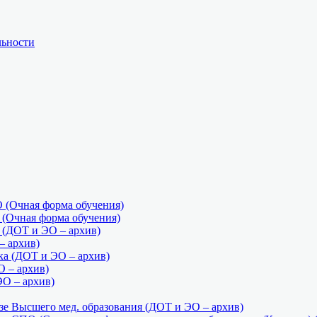
льности
(Очная форма обучения)
Очная форма обучения)
ДОТ и ЭО – архив)
 архив)
а (ДОТ и ЭО – архив)
О – архив)
ЭО – архив)
е Высшего мед. образования (ДОТ и ЭО – архив)