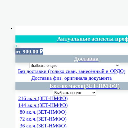
Актуальные аспекты про
от
900,00
₽
Доставка
Без доставки (только скан, занесённый в ФРДО)
Доставка физ. оригинала документа
Кол-во часов(ЗЕТ-НМФО)
216 ак.ч.(ЗЕТ-НМФО)
144 ак.ч.(ЗЕТ-НМФО)
80 ак.ч.(ЗЕТ-НМФО)
72 ак.ч.(ЗЕТ-НМФО)
36 ак.ч.(ЗЕТ-НМФО)