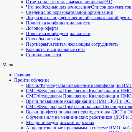
Ответы на часто задаваемые вопросы/FAQ
Что необходимо для зачисления/Список документов
Сведения об образовательной организации
Лицензия на осуществление образовательной деяте
Политика конфиденциальности
Договор-оферта
Политика конфиденциальности
Способы оплаты
Партнёрам\Агентам желающим сотрудничать
Контакты и социальные сети
Социальные сети
Menu
Главная
Пройти обучение
Врачи/Фармацевты повышение квалификации НМО 
СМП/Фельдшеры Повышение Квалификации НМО (
СМП/Фельдшеры Повышение Квалификации НМО (
Врачи повышение квалификации НМО (ДОТ и ЭО –
СМП/Фельдшеры Профессиональная Переподготовк
Врачи профессиональная переподготовка (ДОТ и Э
Обучение для не медицинских работников (ДОТ и 
Младший медицинский персонал
Аккредитованные программы в системе НМО на баз