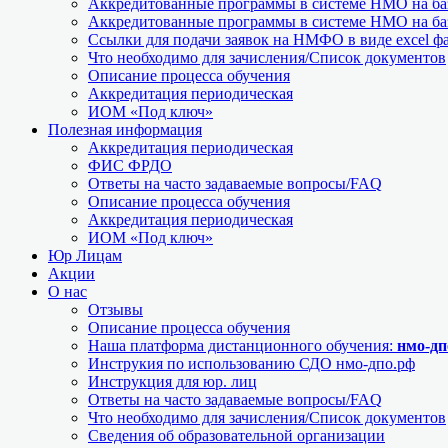
Аккредитованные программы в системе НМО на баз
Аккредитованные программы в системе НМО на баз
Ссылки для подачи заявок на НМФО в виде excel ф
Что необходимо для зачисления/Список документов
Описание процесса обучения
Аккредитация периодическая
ИОМ «Под ключ»
Полезная информация
Аккредитация периодическая
ФИС ФРДО
Ответы на часто задаваемые вопросы/FAQ
Описание процесса обучения
Аккредитация периодическая
ИОМ «Под ключ»
Юр Лицам
Акции
О нас
Отзывы
Описание процесса обучения
Наша платформа дистанционного обучения:
нмо-дп
Инструкия по использованию СДО нмо-дпо.рф
Инструкция для юр. лиц
Ответы на часто задаваемые вопросы/FAQ
Что необходимо для зачисления/Список документов
Сведения об образовательной организации