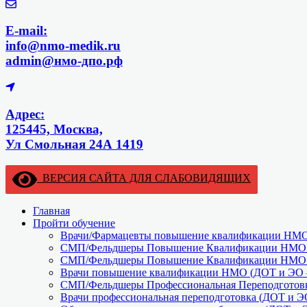
E-mail:
info@nmo-medik.ru
admin@нмо-дпо.рф
Адрес:
125445, Москва,
Ул Смольная 24А 1419
ВЕРСИЯ САЙТА ДЛЯ СЛАБОВИДЯЩИХ
Главная
Пройти обучение
Врачи/Фармацевты повышение квалификации НМО 
СМП/Фельдшеры Повышение Квалификации НМО (
СМП/Фельдшеры Повышение Квалификации НМО (
Врачи повышение квалификации НМО (ДОТ и ЭО –
СМП/Фельдшеры Профессиональная Переподготовк
Врачи профессиональная переподготовка (ДОТ и Э