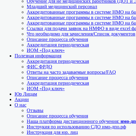
Обучение для не медицинских работников (ДОТ и 
Младший медицинский персонал
Аккредитованные программы в системе НМО на баз
Аккредитованные программы в системе НМО на баз
Аккредитованные программы в системе НМО на баз
Ссылки для подачи заявок на НМФО в виде excel ф
Что необходимо для зачисления/Список документов
Описание процесса обучения
Аккредитация периодическая
ИОМ «Под ключ»
Полезная информация
Аккредитация периодическая
ФИС ФРДО
Ответы на часто задаваемые вопросы/FAQ
Описание процесса обучения
Аккредитация периодическая
ИОМ «Под ключ»
Юр Лицам
Акции
О нас
Отзывы
Описание процесса обучения
Наша платформа дистанционного обучения:
нмо-дп
Инструкия по использованию СДО нмо-дпо.рф
Инструкция для юр. лиц