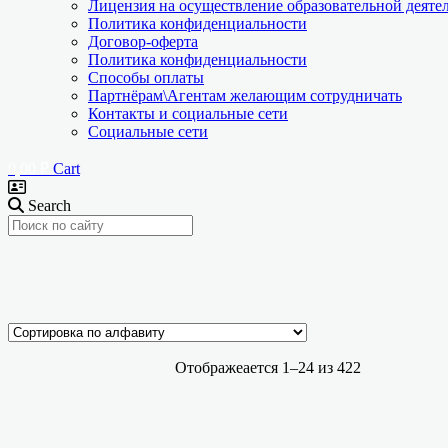
Лицензия на осуществление образовательной деяте
Политика конфиденциальности
Договор-оферта
Политика конфиденциальности
Способы оплаты
Партнёрам\Агентам желающим сотрудничать
Контакты и социальные сети
Социальные сети
0,00
₽
Cart
Search
Ценовой фильтр
Текстовый поиск
доставки (только скан, занесённый в ФРДО)
Отображеается 1–24 из 422
Доставка физ. оригинала документа
Кол-во часов(ЗЕТ-НМФО)