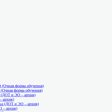
(Очная форма обучения)
Очная форма обучения)
ДОТ и ЭО – архив)
 архив)
а (ДОТ и ЭО – архив)
О – архив)