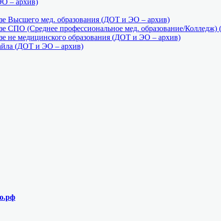
ЭО – архив)
е Высшего мед. образования (ДОТ и ЭО – архив)
е СПО (Среднее профессиональное мед. образование/Колледж) 
е не медицинского образования (ДОТ и ЭО – архив)
айла (ДОТ и ЭО – архив)
о.рф