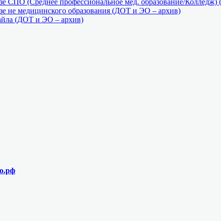
е СПО (Среднее профессиональное мед. образование/Колледж) 
е не медицинского образования (ДОТ и ЭО – архив)
айла (ДОТ и ЭО – архив)
о.рф