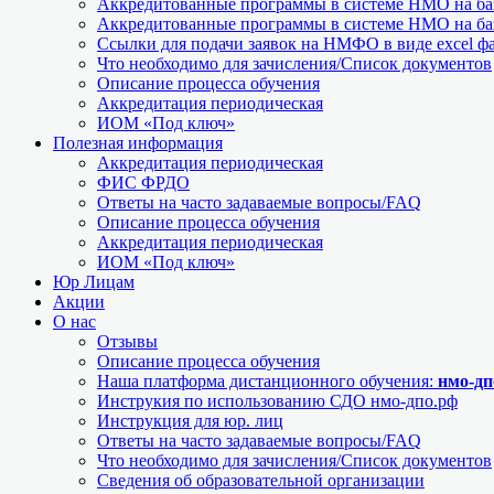
Аккредитованные программы в системе НМО на баз
Аккредитованные программы в системе НМО на баз
Ссылки для подачи заявок на НМФО в виде excel ф
Что необходимо для зачисления/Список документов
Описание процесса обучения
Аккредитация периодическая
ИОМ «Под ключ»
Полезная информация
Аккредитация периодическая
ФИС ФРДО
Ответы на часто задаваемые вопросы/FAQ
Описание процесса обучения
Аккредитация периодическая
ИОМ «Под ключ»
Юр Лицам
Акции
О нас
Отзывы
Описание процесса обучения
Наша платформа дистанционного обучения:
нмо-дп
Инструкия по использованию СДО нмо-дпо.рф
Инструкция для юр. лиц
Ответы на часто задаваемые вопросы/FAQ
Что необходимо для зачисления/Список документов
Сведения об образовательной организации