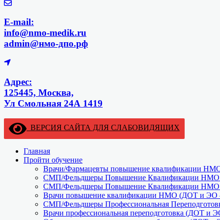
E-mail:
info@nmo-medik.ru
admin@нмо-дпо.рф
Адрес:
125445, Москва,
Ул Смольная 24А 1419
ВЕРСИЯ САЙТА ДЛЯ СЛАБОВИДЯЩИХ
Главная
Пройти обучение
Врачи/Фармацевты повышение квалификации НМО 
СМП/Фельдшеры Повышение Квалификации НМО (
СМП/Фельдшеры Повышение Квалификации НМО (
Врачи повышение квалификации НМО (ДОТ и ЭО –
СМП/Фельдшеры Профессиональная Переподготовк
Врачи профессиональная переподготовка (ДОТ и Э