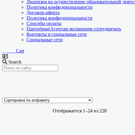
Лицензия на осуществление образовательной деяте
Политика конфиденциальности
Договор-оферта
Политика конфиденциальности
Способы оплаты
Партнёрам\Агентам желающим сотрудничать
Контакты и социальные сети
Социальные сети
0,00
₽
Cart
Search
Ценовой фильтр
Текстовый поиск
доставки (только скан, занесённый в ФРДО)
Отображается 1–24 из 228
Доставка физ. оригинала документа
Кол-во часов(ЗЕТ-НМФО)