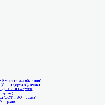
(Очная форма обучения)
Очная форма обучения)
ДОТ и ЭО – архив)
 архив)
а (ДОТ и ЭО – архив)
О – архив)