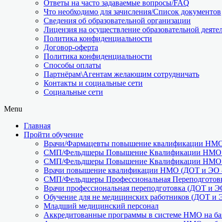
Ответы на часто задаваемые вопросы/FAQ
Что необходимо для зачисления/Список документов
Сведения об образовательной организации
Лицензия на осуществление образовательной деяте
Политика конфиденциальности
Договор-оферта
Политика конфиденциальности
Способы оплаты
Партнёрам\Агентам желающим сотрудничать
Контакты и социальные сети
Социальные сети
Menu
Главная
Пройти обучение
Врачи/Фармацевты повышение квалификации НМО 
СМП/Фельдшеры Повышение Квалификации НМО (
СМП/Фельдшеры Повышение Квалификации НМО (
Врачи повышение квалификации НМО (ДОТ и ЭО –
СМП/Фельдшеры Профессиональная Переподготовк
Врачи профессиональная переподготовка (ДОТ и Э
Обучение для не медицинских работников (ДОТ и 
Младший медицинский персонал
Аккредитованные программы в системе НМО на баз