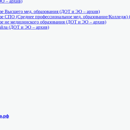
ЭО – архив)
е Высшего мед. образования (ДОТ и ЭО – архив)
е СПО (Среднее профессиональное мед. образование/Колледж) 
е не медицинского образования (ДОТ и ЭО – архив)
айла (ДОТ и ЭО – архив)
о.рф