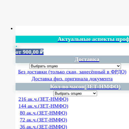
Актуальные аспекты про
от
900,00
₽
Доставка
Без доставки (только скан, занесённый в ФРДО)
Доставка физ. оригинала документа
Кол-во часов(ЗЕТ-НМФО)
216 ак.ч.(ЗЕТ-НМФО)
144 ак.ч.(ЗЕТ-НМФО)
80 ак.ч.(ЗЕТ-НМФО)
72 ак.ч.(ЗЕТ-НМФО)
36 ак.ч.(ЗЕТ-НМФО)