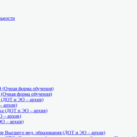
льности
(Очная форма обучения)
Очная форма обучения)
ДОТ и ЭО – архив)
 архив)
а (ДОТ и ЭО – архив)
О – архив)
ЭО – архив)
е Высшего мед. образования (ДОТ и ЭО – архив)