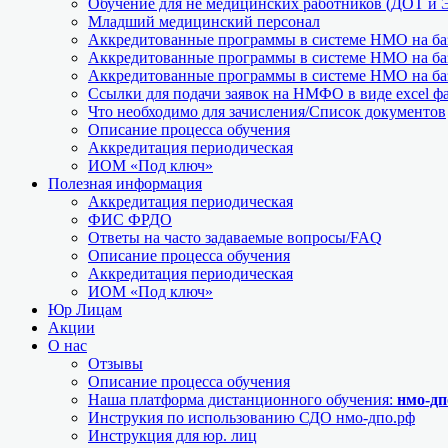
Обучение для не медицинских работников (ДОТ и 
Младший медицинский персонал
Аккредитованные программы в системе НМО на баз
Аккредитованные программы в системе НМО на баз
Аккредитованные программы в системе НМО на баз
Ссылки для подачи заявок на НМФО в виде excel ф
Что необходимо для зачисления/Список документов
Описание процесса обучения
Аккредитация периодическая
ИОМ «Под ключ»
Полезная информация
Аккредитация периодическая
ФИС ФРДО
Ответы на часто задаваемые вопросы/FAQ
Описание процесса обучения
Аккредитация периодическая
ИОМ «Под ключ»
Юр Лицам
Акции
О нас
Отзывы
Описание процесса обучения
Наша платформа дистанционного обучения:
нмо-дп
Инструкия по использованию СДО нмо-дпо.рф
Инструкция для юр. лиц