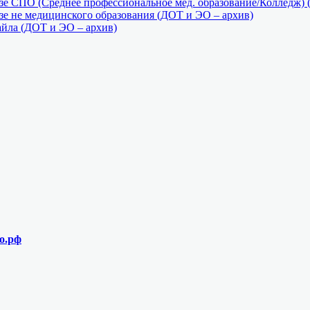
е СПО (Среднее профессиональное мед. образование/Колледж) 
е не медицинского образования (ДОТ и ЭО – архив)
айла (ДОТ и ЭО – архив)
о.рф