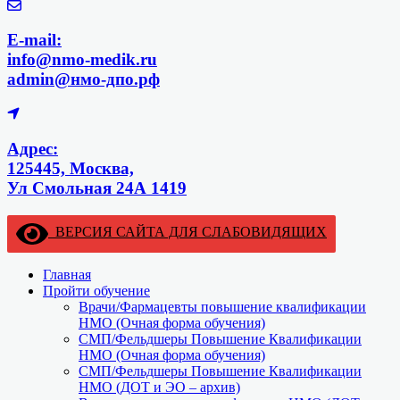
E-mail:
info@nmo-medik.ru
admin@нмо-дпо.рф
Адрес:
125445, Москва,
Ул Смольная 24А 1419
ВЕРСИЯ САЙТА ДЛЯ СЛАБОВИДЯЩИХ
Главная
Пройти обучение
Врачи/Фармацевты повышение квалификации
НМО (Очная форма обучения)
СМП/Фельдшеры Повышение Квалификации
НМО (Очная форма обучения)
СМП/Фельдшеры Повышение Квалификации
НМО (ДОТ и ЭО – архив)