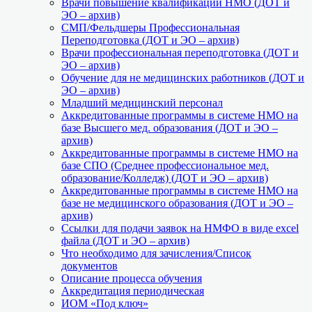
Врачи повышение квалификации НМО (ДОТ и
ЭО – архив)
СМП/Фельдшеры Профессиональная
Переподготовка (ДОТ и ЭО – архив)
Врачи профессиональная переподготовка (ДОТ и
ЭО – архив)
Обучение для не медицинских работников (ДОТ и
ЭО – архив)
Младший медицинский персонал
Аккредитованные программы в системе НМО на
базе Высшего мед. образования (ДОТ и ЭО –
архив)
Аккредитованные программы в системе НМО на
базе СПО (Среднее профессиональное мед.
образование/Колледж) (ДОТ и ЭО – архив)
Аккредитованные программы в системе НМО на
базе не медицинского образования (ДОТ и ЭО –
архив)
Ссылки для подачи заявок на НМФО в виде excel
файла (ДОТ и ЭО – архив)
Что необходимо для зачисления/Список
документов
Описание процесса обучения
Аккредитация периодическая
ИОМ «Под ключ»