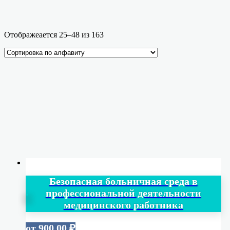
Ценовой фильтр
Отображеается 25–48 из 163
Текстовый поиск
Без доставки (только скан, занесённый в ФРДО)
Доставка физ. оригинала документа
Кол-во часов(ЗЕТ-НМФО)
Безопасная больничная среда в
профессиональной деятельности
медицинского работника
от
900,00
₽