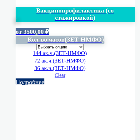
Вакцинопрофилактика (со
стажировкой)
от
3500,00
₽
Кол-во часов(ЗЕТ-НМФО)
144 ак.ч.(ЗЕТ-НМФО)
72 ак.ч.(ЗЕТ-НМФО)
36 ак.ч.(ЗЕТ-НМФО)
Clear
Подробнее