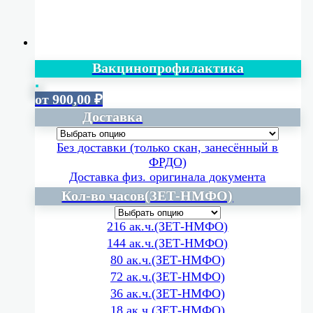
Вакцинопрофилактика
от
900,00
₽
Доставка
Без доставки (только скан, занесённый в
ФРДО)
Доставка физ. оригинала документа
Кол-во часов(ЗЕТ-НМФО)
216 ак.ч.(ЗЕТ-НМФО)
144 ак.ч.(ЗЕТ-НМФО)
80 ак.ч.(ЗЕТ-НМФО)
72 ак.ч.(ЗЕТ-НМФО)
36 ак.ч.(ЗЕТ-НМФО)
18 ак.ч.(ЗЕТ-НМФО)